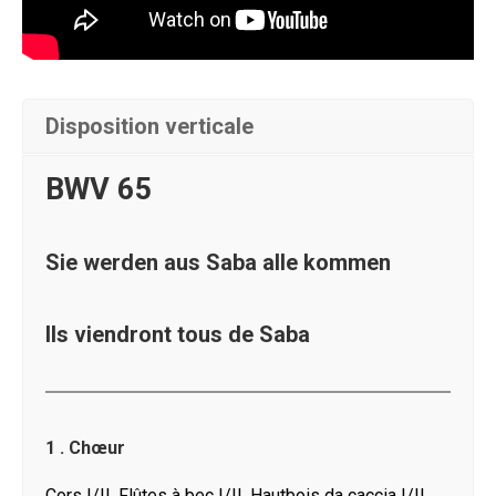
Disposition verticale
BWV 65
Sie werden aus Saba alle kommen
Ils viendront tous de Saba
1 . Chœur
Cors I/II, Flûtes à bec I/II, Hautbois da caccia I/II,