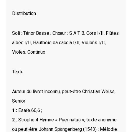
Distribution
Soli : Ténor Basse ; Chœur : S A T B, Cors I/II, Flûtes
à bec I/II, Hautbois da caccia I/II, Violons I/II,
Violes, Continuo
Texte
Auteur du livret inconnu, peut-être Christian Weiss,
Senior
1 :
Esaïe 60,6 ;
2 :
Strophe 4 Hymne « Puer natus », texte anonyme
ou peut-être Johann Spangenberg (1543) ; Mélodie