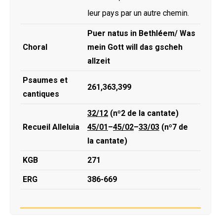
leur pays par un autre chemin.
Puer natus in Bethléem/ Was
Choral
mein Gott will das gscheh
allzeit
Psaumes et
261,363,399
cantiques
32/12
(nº2 de la cantate)
Recueil Alleluia
45/01
–
45/02
–
33/03
(nº7 de
la cantate)
KGB
271
ERG
386-669