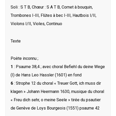
Soli : S T B, Chœur : S A T B, Cornet à bouquin,
Trombones I-III, Flûtes à bec I-III, Hautbois I/II,
Violons I/II, Violes, Continuo
Texte
Poète inconnu ;
1
: Psaume 38,4 ; avec choral Befiehl du deine Wege
(I) de Hans Leo Hassler (1601) en fond
6
: Strophe 12 du choral « Treuer Gott, ich muss dir
klagen » Johann Heermann 1630, musique du choral
« Freu dich sehr, o meine Seele » tirée du psautier
de Genève de Loys Bourgeois (1551) psaume 42