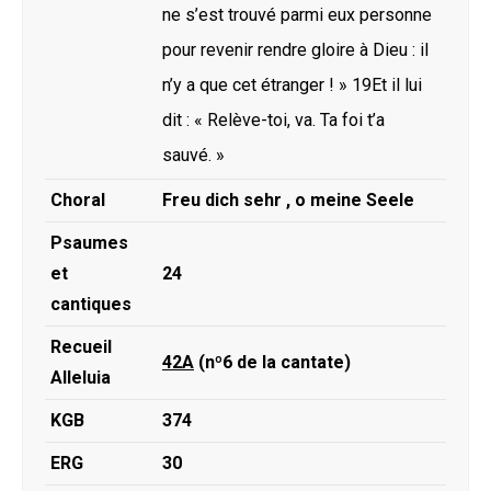
ne s’est trouvé parmi eux personne
pour revenir rendre gloire à Dieu : il
n’y a que cet étranger ! » 19Et il lui
dit : « Relève-toi, va. Ta foi t’a
sauvé. »
Choral
Freu dich sehr , o meine Seele
Psaumes
et
24
cantiques
Recueil
42A
(nº6 de la cantate)
Alleluia
KGB
374
ERG
30