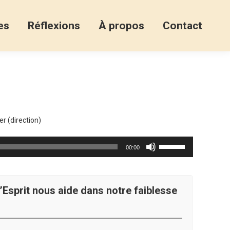
es
Réflexions
À propos
Contact
 (direction)
Utilisez
00:00
les
flèches
haut/bas
’Esprit nous aide dans notre faiblesse
pour
augmenter
ou