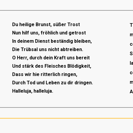
Du heilige Brunst, süßer Trost
T
Nun hilf uns, fröhlich und getrost
m
In deinem Dienst beständig bleiben,
c
Die Trübsal uns nicht abtreiben.
S
O Herr, durch dein Kraft uns bereit
l
Und stärk des Fleisches Blödigkeit,
c
Dass wir hie ritterlich ringen,
m
Durch Tod und Leben zu dir dringen.
Halleluja, halleluja.
A