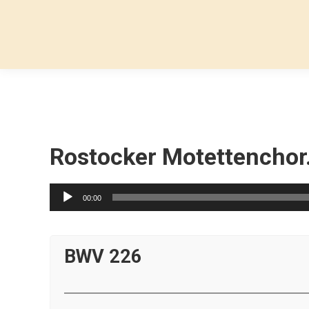
Rostocker Motettenchor
Lecteur
00:00
audio
BWV 226