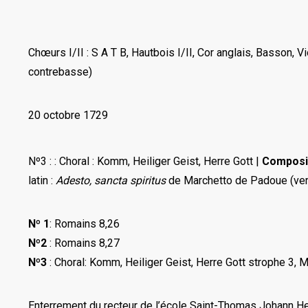
Chœurs I/II : S A T B, Hautbois I/II, Cor anglais, Basson, Vi
contrebasse)
20 octobre 1729
Nº3 : : Choral : Komm, Heiliger Geist, Herre Gott |
Composi
latin :
Adesto, sancta spiritus
de Marchetto de Padoue (ver
Nº 1
: Romains 8,26
Nº2
: Romains 8,27
Nº3
: Choral: Komm, Heiliger Geist, Herre Gott strophe 3,
M
Enterrement du recteur de l’école Saint-Thomas Johann He