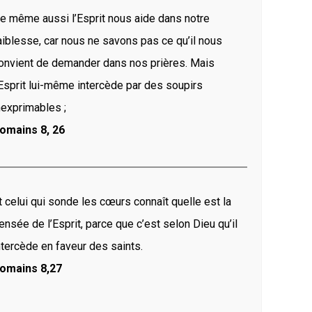
e même aussi l’Esprit nous aide dans notre
diminuer
le
aiblesse, car nous ne savons pas ce qu’il nous
volume.
onvient de demander dans nos prières. Mais
’Esprit lui-même intercède par des soupirs
nexprimables ;
omains 8, 26
t celui qui sonde les cœurs connaît quelle est la
ensée de l’Esprit, parce que c’est selon Dieu qu’il
ntercède en faveur des saints.
omains 8,27