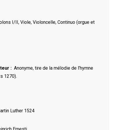
olons I/II, Viole, Violoncelle, Continuo (orgue et
teur :
Anonyme, tire de la mélodie de l’hymne
s 1270).
artin Luther 1524
inrich Ernesti