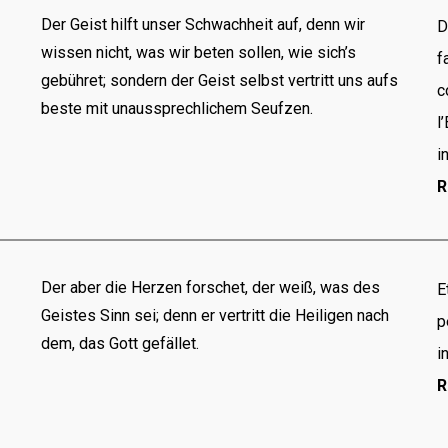
Der Geist hilft unser Schwachheit auf, denn wir
D
wissen nicht, was wir beten sollen, wie sich’s
f
gebühret; sondern der Geist selbst vertritt uns aufs
c
beste mit unaussprechlichem Seufzen.
l
i
R
Der aber die Herzen forschet, der weiß, was des
E
Geistes Sinn sei; denn er vertritt die Heiligen nach
p
dem, das Gott gefället.
i
R