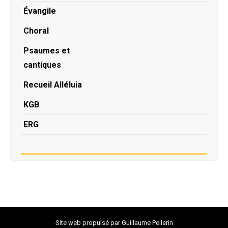
Évangile
Choral
Psaumes et
cantiques
Recueil Alléluia
KGB
ERG
Site web propulsé par
Guillaume Pellerin