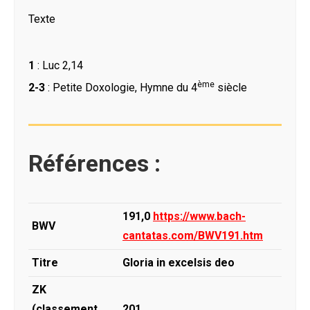
Texte
1
: Luc 2,14
ème
2-3
: Petite Doxologie, Hymne du 4
siècle
Références :
191,0
https://www.bach-
BWV
cantatas.com/BWV191.htm
Titre
Gloria in excelsis deo
ZK
(classement
201