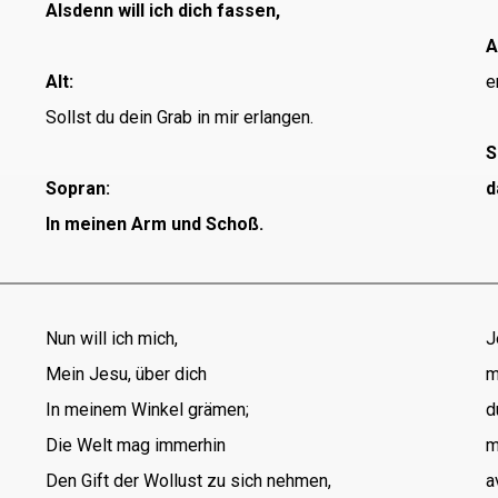
Alsdenn will ich dich fassen,
A
Alt:
e
Sollst du dein Grab in mir erlangen.
S
Sopran:
d
In meinen Arm und Schoß.
Nun will ich mich,
J
Mein Jesu, über dich
m
In meinem Winkel grämen;
d
Die Welt mag immerhin
m
Den Gift der Wollust zu sich nehmen,
a