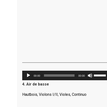
Lecteur
Utilisez
00:00
00:00
audio
les
4. Air de basse
flèches
haut/ba
Hautbois, Violons I/II, Violes, Continuo
pour