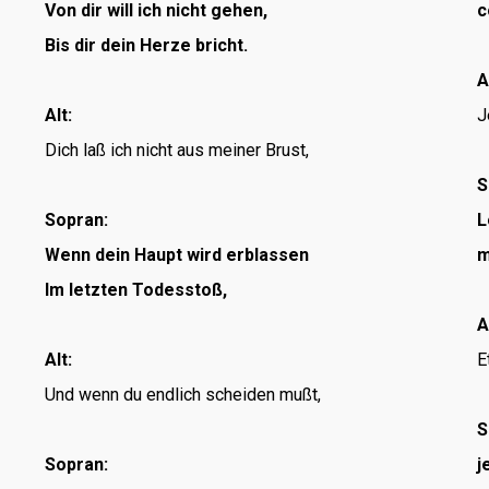
Von dir will ich nicht gehen,
c
Bis dir dein Herze bricht.
A
Alt:
J
Dich laß ich nicht aus meiner Brust,
S
Sopran:
L
Wenn dein Haupt wird erblassen
m
Im letzten Todesstoß,
A
Alt:
E
Und wenn du endlich scheiden mußt,
S
Sopran:
j