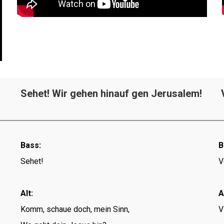
Sehet! Wir gehen hinauf gen Jerusalem!
V
Bass:
B
Sehet!
V
Alt:
A
Komm, schaue doch, mein Sinn,
V