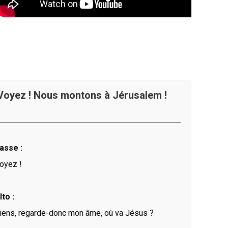
oyez ! Nous montons à Jérusalem !
asse :
oyez !
lto :
iens, regarde-donc mon âme, où va Jésus ?