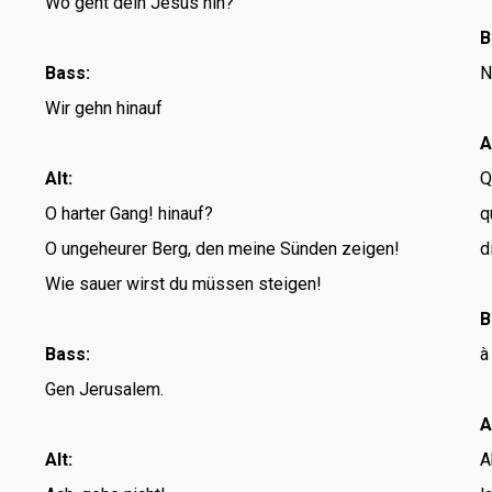
Wo geht dein Jesus hin?
B
Bass:
N
Wir gehn hinauf
A
Alt:
Q
O harter Gang! hinauf?
q
O ungeheurer Berg, den meine Sünden zeigen!
d
Wie sauer wirst du müssen steigen!
B
Bass:
à
Gen Jerusalem.
A
Alt:
A