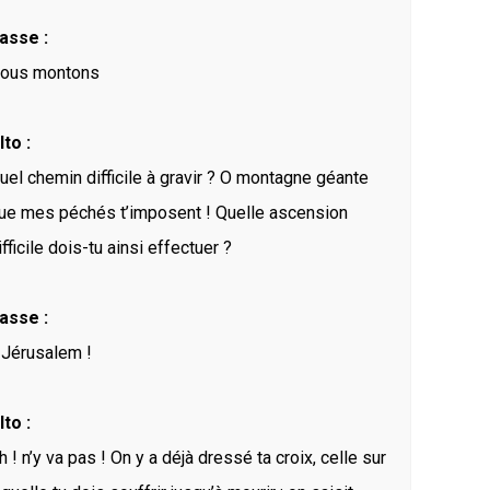
asse :
ous montons
lto :
uel chemin difficile à gravir ? O montagne géante
ue mes péchés t’imposent ! Quelle ascension
ifficile dois-tu ainsi effectuer ?
asse :
 Jérusalem !
lto :
h ! n’y va pas ! On y a déjà dressé ta croix, celle sur