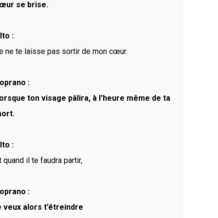
œur se brise.
lto :
e ne te laisse pas sortir de mon cœur.
oprano :
orsque ton visage pâlira, à l’heure même de ta
ort.
lto :
t quand il te faudra partir,
oprano :
e veux alors t’étreindre