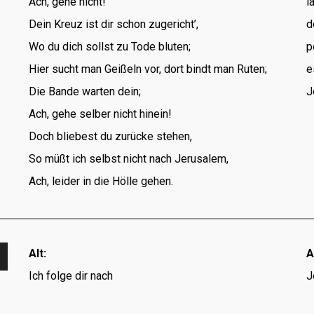
Ach, gehe nicht!
l
Dein Kreuz ist dir schon zugericht’,
d
Wo du dich sollst zu Tode bluten;
p
Hier sucht man Geißeln vor, dort bindt man Ruten;
e
Die Bande warten dein;
J
Ach, gehe selber nicht hinein!
Doch bliebest du zurücke stehen,
So müßt ich selbst nicht nach Jerusalem,
Ach, leider in die Hölle gehen.
Alt:
A
Ich folge dir nach
J
s