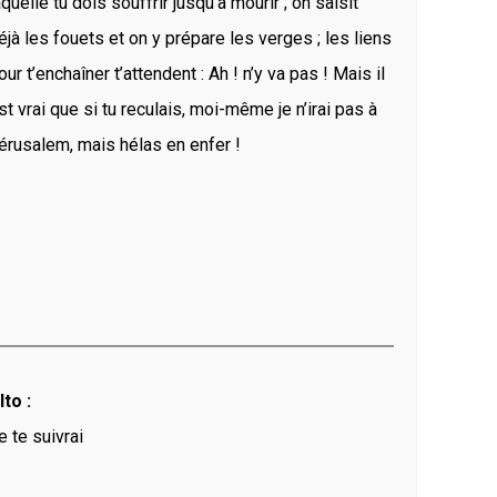
aquelle tu dois souffrir jusqu’à mourir ; on saisit
éjà les fouets et on y prépare les verges ; les liens
our t’enchaîner t’attendent : Ah ! n’y va pas ! Mais il
st vrai que si tu reculais, moi-même je n’irai pas à
érusalem, mais hélas en enfer !
lto :
e te suivrai