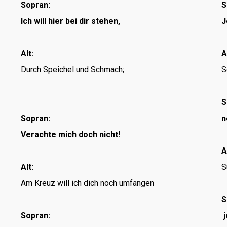
Sopran:
S
Ich will hier bei dir stehen,
J
ter
Alt:
A
r
Durch Speichel und Schmach;
S
S
Sopran:
n
Verachte mich doch nicht!
A
Alt:
S
Am Kreuz will ich dich noch umfangen
S
Sopran:
j