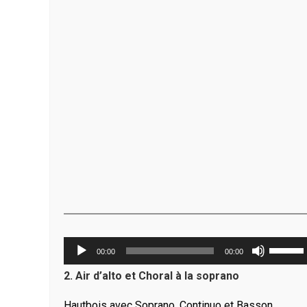
Lecteur
Utilisez
00:00
00:00
audio
les
2. Air d’alto et Choral à la soprano
flèches
haut/ba
Hautbois avec Soprano, Continuo et Basson