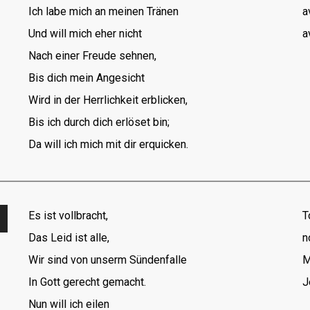
Ich labe mich an meinen Tränen
a
Und will mich eher nicht
a
Nach einer Freude sehnen,
Bis dich mein Angesicht
Wird in der Herrlichkeit erblicken,
Bis ich durch dich erlöset bin;
Da will ich mich mit dir erquicken.
Es ist vollbracht,
T
Das Leid ist alle,
n
Wir sind von unserm Sündenfalle
M
s
In Gott gerecht gemacht.
J
Nun will ich eilen