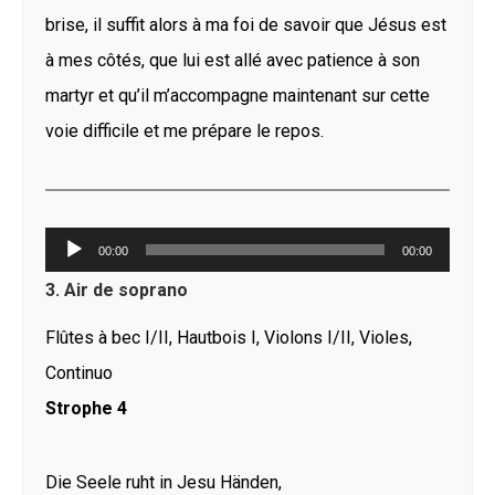
brise, il suffit alors à ma foi de savoir que Jésus est
à mes côtés, que lui est allé avec patience à son
martyr et qu’il m’accompagne maintenant sur cette
voie difficile et me prépare le repos.
Lecteur
00:00
00:00
audio
3. Air de soprano
Flûtes à bec I/II, Hautbois I, Violons I/II, Violes,
Continuo
Strophe 4
Die Seele ruht in Jesu Händen,