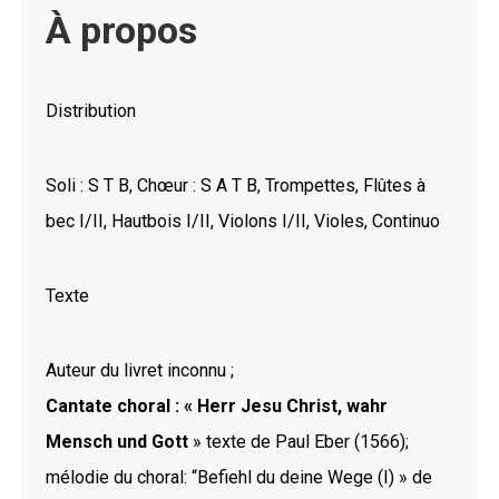
À propos
Distribution
Soli : S T B, Chœur : S A T B, Trompettes, Flûtes à
bec I/II, Hautbois I/II, Violons I/II, Violes, Continuo
Texte
Auteur du livret inconnu ;
Cantate choral : « Herr Jesu Christ, wahr
Mensch und Gott
» texte de Paul Eber (1566);
mélodie du choral: “Befiehl du deine Wege (I) » de