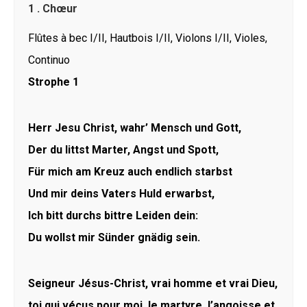
1 . Chœur
Flûtes à bec I/II, Hautbois I/II, Violons I/II, Violes,
Continuo
Strophe 1
Herr Jesu Christ, wahr’ Mensch und Gott,
Der du littst Marter, Angst und Spott,
Für mich am Kreuz auch endlich starbst
Und mir deins Vaters Huld erwarbst,
Ich bitt durchs bittre Leiden dein:
Du wollst mir Sünder gnädig sein.
Seigneur Jésus-Christ, vrai homme et vrai Dieu,
toi qui vécus pour moi, le martyre, l’angoisse et