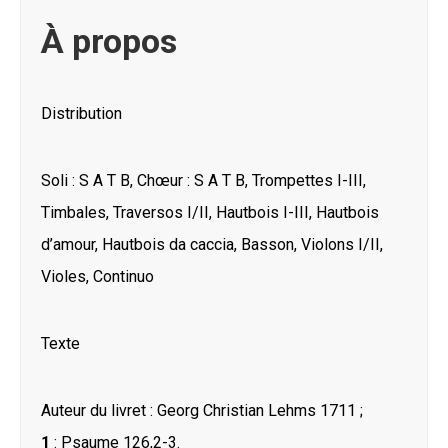
À propos
Distribution
Soli : S A T B, Chœur : S A T B, Trompettes I-III,
Timbales, Traversos I/II, Hautbois I-III, Hautbois
d’amour, Hautbois da caccia, Basson, Violons I/II,
Violes, Continuo
Texte
Auteur du livret : Georg Christian Lehms 1711 ;
1
: Psaume 126,2-3.