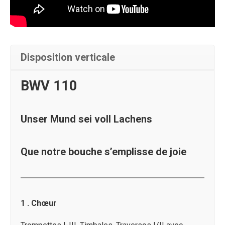
view/partner_id/1872661/uiconf_id/29298261/entry_id/0_1z43
Disposition verticale
BWV 110
Unser Mund sei voll Lachens
Que notre bouche s’emplisse de joie
1 . Chœur