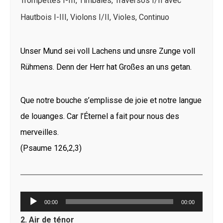
Trompettes I-III, Timbales, Traversos I/II avec
Hautbois I-III, Violons I/II, Violes, Continuo
Unser Mund sei voll Lachens und unsre Zunge voll
Rühmens. Denn der Herr hat Großes an uns getan.
Que notre bouche s’emplisse de joie et notre langue
de louanges. Car l’Éternel a fait pour nous des
merveilles.
(Psaume 126,2,3)
Lecteur
00:00
00:00
audio
2. Air de ténor