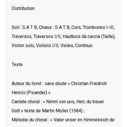
Distribution
Soli : S A T B, Chœur : S A T B, Cors, Trombones I-III,
Traversos, Traversos I/II, Hautbois da caccia (Taille),
Violon solo, Violons I/II, Violes, Continuo
Texte
Auteur du livret : sans doute « Christian Friedrich
Henrici (Picander) »
Cantate choral : « Nimm von uns, Herr, du treuer
Gott » texte de Martin Moller (1584) ;
Mélodie du choral : « Vater unser im Himmelreich de