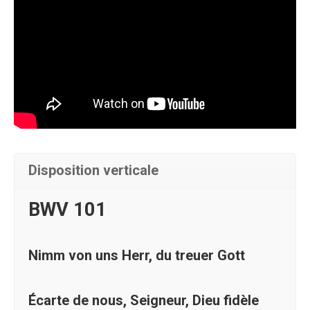
iew/partner_id/1872661/uiconf_id/29298261/entry_id/0_7o6tk
Disposition verticale
BWV 101
Nimm von uns Herr, du treuer Gott
Écarte de nous, Seigneur, Dieu fidèle