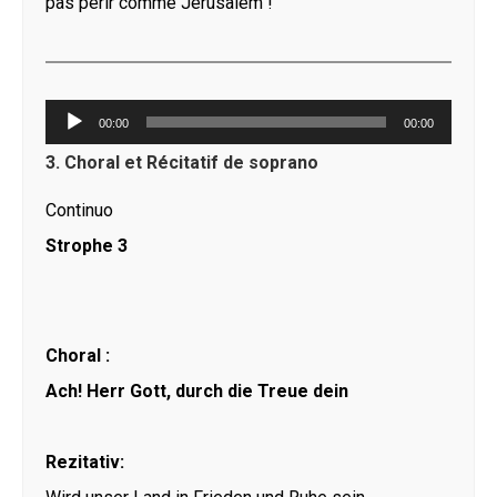
pas périr comme Jérusalem !
Lecteur
00:00
00:00
audio
3. Choral et Récitatif de soprano
Continuo
Strophe 3
Choral :
Ach! Herr Gott, durch die Treue dein
Rezitativ: