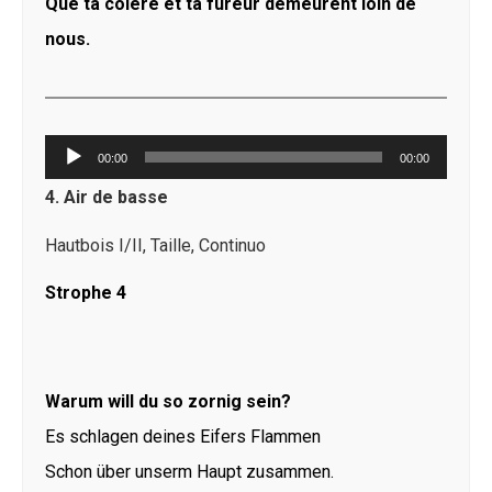
Que ta colère et ta fureur demeurent loin de
nous.
Lecteur
00:00
00:00
audio
4. Air de basse
Hautbois I/II, Taille, Continuo
Strophe 4
Warum will du so zornig sein?
Es schlagen deines Eifers Flammen
Schon über unserm Haupt zusammen.